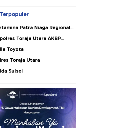
Terpopuler
rtamina Patra Niaga Regional
lawesi
polres Toraja Utara AKBP
ephanus Luckyto A.W. S.I.K. S.H.
lla Toyota
Si
lres Toraja Utara
lda Sulsel