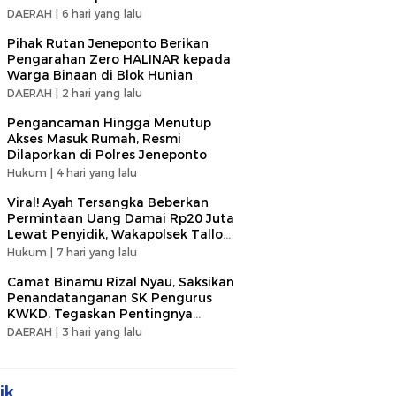
DAERAH |
6 hari yang lalu
Pihak Rutan Jeneponto Berikan
Pengarahan Zero HALINAR kepada
Warga Binaan di Blok Hunian
DAERAH |
2 hari yang lalu
Pengancaman Hingga Menutup
Akses Masuk Rumah, Resmi
Dilaporkan di Polres Jeneponto
Hukum |
4 hari yang lalu
Viral! Ayah Tersangka Beberkan
Permintaan Uang Damai Rp20 Juta
Lewat Penyidik, Wakapolsek Tallo
Klarifikasi Soal Terima Uang Rp3
Hukum |
7 hari yang lalu
Juta
Camat Binamu Rizal Nyau, Saksikan
Penandatanganan SK Pengurus
KWKD, Tegaskan Pentingnya
Kolaborasi Sosial
DAERAH |
3 hari yang lalu
ik