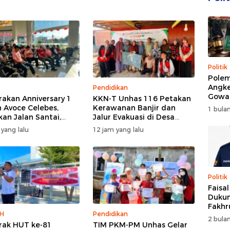
Politik
Polem
Angke
Pendidikan
Gowa
akan Anniversary 1
KKN-T Unhas 116 Petakan
DPRD 
 Avoce Celebes,
Kerawanan Banjir dan
1 bulan
Trans
kan Jalan Santai,
Jalur Evakuasi di Desa
 Sosial, dan Hiburan
Bonto Tallasa
 yang lalu
12 jam yang lalu
akuler di Bulukumba
Politik
Faisa
Dukun
Fakhr
H
Pendidikan
Nahk
2 bulan
ak HUT ke-81
TIM PKM-PM Unhas Gelar
Perio