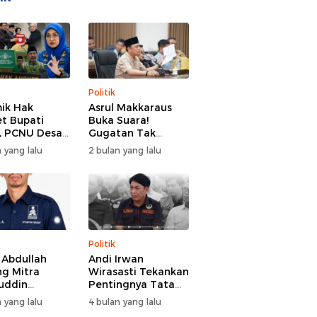
Politik
ik Hak
Asrul Makkaraus
t Bupati
Buka Suara!
, PCNU Desak
Gugatan Tak
Buka Fakta
Hentikan Hak
 yang lalu
2 bulan yang lalu
paran
Angket DPRD
Gowa
Politik
l Abdullah
Andi Irwan
g Mitra
Wirasasti Tekankan
uddin
Pentingnya Tata
odai BM PAN
Kelola Terintegrasi
 yang lalu
4 bulan yang lalu
de 2026-2031
Sektor Peternakan