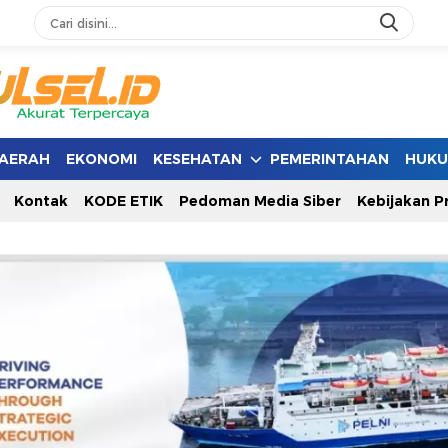
AERAH
EKONOMI
KESEHATAN
PEMERINTAHAN
HUK
Kontak
KODE ETIK
Pedoman Media Siber
Kebijakan Pr