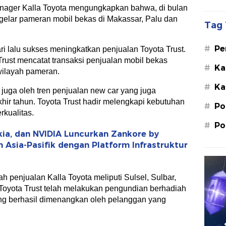
nager Kalla Toyota mengungkapkan bahwa, di bulan
ggelar pameran mobil bekas di Makassar, Palu dan
Tag 
#
Pe
i lalu sukses meningkatkan penjualan Toyota Trust.
Su
rust mencatat transaksi penjualan mobil bekas
#
Ka
wilayah pameran.
St
#
Ka
M.
juga oleh tren penjualan new car yang juga
ir tahun. Toyota Trust hadir melengkapi kebutuhan
#
Po
kualitas.
#
Po
kia, dan NVIDIA Luncurkan Zankore by
n Asia-Pasifik dengan Platform Infrastruktur
ah penjualan Kalla Toyota meliputi Sulsel, Sulbar,
a, Toyota Trust telah melakukan pengundian berhadiah
ang berhasil dimenangkan oleh pelanggan yang