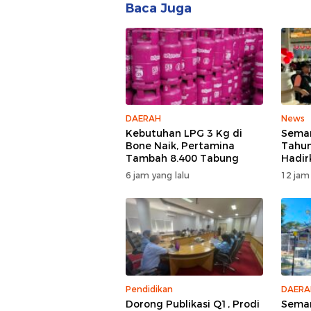
Baca Juga
DAERAH
News
Kebutuhan LPG 3 Kg di
Semar
Bone Naik, Pertamina
Tahun
Tambah 8.400 Tabung
Hadir
Bakti
6 jam yang lalu
12 jam
Spekt
Pendidikan
DAERA
Dorong Publikasi Q1, Prodi
Semar