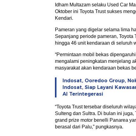
Idham Multazam selaku Used Car Ma
Oktober ini Toyota Trust sukses men
Kendari.
Pameran yang digelar selama lima har
Sepanjang periode pameran, Toyota T
hingga 46 unit kendaraan di seluruh 
“Permintaan mobil bekas dipengaruhi 
mengalami peningkatan menjelang akh
masyarakat akan kendaraan bekas ber
Indosat, Ooredoo Group, No
Indosat, Siap Layani Kawasa
AI Terintegerasi
“Toyota Trust tersebar diseluruh wilay
Sulteng dan Sultra. Di bulan ini jug
grand prize motor benelli Panarea y
berasal dari Palu,” pungkasnya.