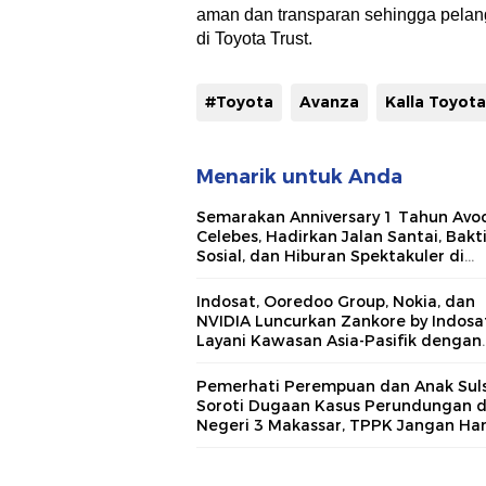
aman dan transparan sehingga pelang
di Toyota Trust.
#Toyota
Avanza
Kalla Toyota
Menarik untuk Anda
Semarakan Anniversary 1 Tahun Avo
Celebes, Hadirkan Jalan Santai, Bakt
Sosial, dan Hiburan Spektakuler di
Bulukumba
Indosat, Ooredoo Group, Nokia, dan
NVIDIA Luncurkan Zankore by Indosat
Layani Kawasan Asia-Pasifik dengan
Platform Infrastruktur AI Terinteger
Pemerhati Perempuan dan Anak Suls
Soroti Dugaan Kasus Perundungan 
Negeri 3 Makassar, TPPK Jangan Ha
Menjadi Formalitas