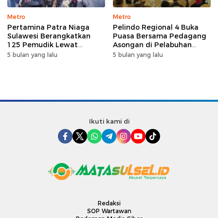
Metro
Metro
Pertamina Patra Niaga
Pelindo Regional 4 Buka
Sulawesi Berangkatkan
Puasa Bersama Pedagang
125 Pemudik Lewat
Asongan di Pelabuhan
Program Mudik Gratis
Makassar, Perkuat
5 bulan yang lalu
5 bulan yang lalu
MyPertamina 2026
Silaturahmi Ramadan
Ikuti kami di
Redaksi
SOP Wartawan