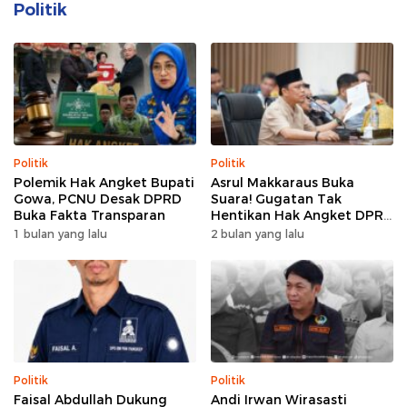
Politik
Politik
Politik
Polemik Hak Angket Bupati
Asrul Makkaraus Buka
Gowa, PCNU Desak DPRD
Suara! Gugatan Tak
Buka Fakta Transparan
Hentikan Hak Angket DPRD
Gowa
1 bulan yang lalu
2 bulan yang lalu
Politik
Politik
Faisal Abdullah Dukung
Andi Irwan Wirasasti