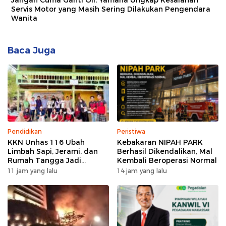
Servis Motor yang Masih Sering Dilakukan Pengendara
Wanita
Baca Juga
Pendidikan
Peristiwa
KKN Unhas 116 Ubah
Kebakaran NIPAH PARK
Limbah Sapi, Jerami, dan
Berhasil Dikendalikan, Mal
Rumah Tangga Jadi
Kembali Beroperasi Normal
Kompos di Bonto Tallasa
11 jam yang lalu
14 jam yang lalu