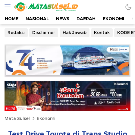
HOME
NASIONAL
NEWS
DAERAH
EKONOMI
K
Redaksi
Disclaimer
Hak Jawab
Kontak
KODE E
Mata Sulsel
Ekonomi
Test Drive Toyota di Trans Studio