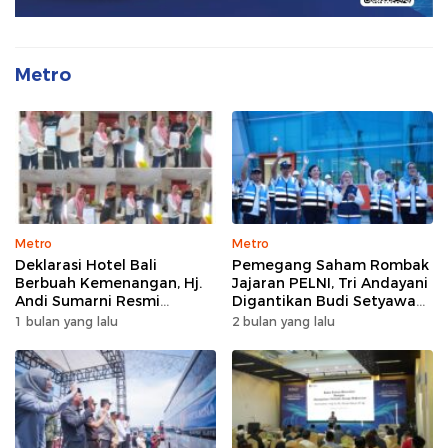
Metro
Metro
Metro
Deklarasi Hotel Bali
Pemegang Saham Rombak
Berbuah Kemenangan, Hj.
Jajaran PELNI, Tri Andayani
Andi Sumarni Resmi
Digantikan Budi Setyawan
Nahkodai DPW FK PKBM
Wijaya sebagai Dirut
1 bulan yang lalu
2 bulan yang lalu
Sulawesi Selatan