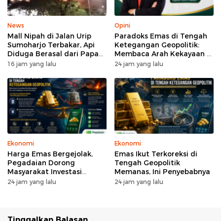
News
Opini
Mall Nipah di Jalan Urip
Paradoks Emas di Tengah
Sumoharjo Terbakar, Api
Ketegangan Geopolitik:
Diduga Berasal dari Papan
Membaca Arah Kekayaan di
Reklame
Era Turbulensi
16 jam yang lalu
24 jam yang lalu
Ekonomi
Ekonomi
Harga Emas Bergejolak,
Emas Ikut Terkoreksi di
Pegadaian Dorong
Tengah Geopolitik
Masyarakat Investasi
Memanas, Ini Penyebabnya
Secara Bertahap
24 jam yang lalu
24 jam yang lalu
Tinggalkan Balasan