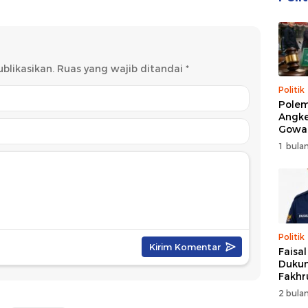
di Formalitas
Penyalahgunaan Narkoba
Sejak Dini
blikasikan.
Ruas yang wajib ditandai
*
Politik
Polem
Angke
Gowa
DPRD 
1 bulan
Trans
Politik
Faisa
Dukun
Fakhr
Nahk
2 bulan
Perio