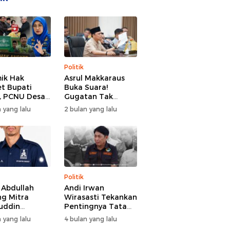
Politik
ik Hak
Asrul Makkaraus
t Bupati
Buka Suara!
, PCNU Desak
Gugatan Tak
Buka Fakta
Hentikan Hak
 yang lalu
2 bulan yang lalu
paran
Angket DPRD
Gowa
Politik
l Abdullah
Andi Irwan
g Mitra
Wirasasti Tekankan
uddin
Pentingnya Tata
odai BM PAN
Kelola Terintegrasi
 yang lalu
4 bulan yang lalu
de 2026-2031
Sektor Peternakan