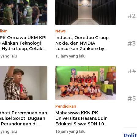
#2
ikan
News
PPK Ormawa UKM KPI
Indosat, Ooredoo Group,
#3
 Alihkan Teknologi
Nokia, dan NVIDIA
 Hydro Loop, Cetak
Luncurkan Zankore by
si Desa untuk Perkuat
Indosat, Siap Layani
 yang lalu
15 jam yang lalu
nian Cerdas di Bone
Kawasan Asia-Pasifik
dengan Platform
#4
Infrastruktur AI
Terintegerasi
#5
Pendidikan
hati Perempuan dan
Mahasiswa KKN-PK
Sulsel Soroti Dugaan
Universitas Hasanuddin
 Perundungan di
Edukasi Siswa SDN 10
egeri 3 Makassar,
Otting tentang
 yang lalu
16 jam yang lalu
Jangan Hanya
Pencegahan
Polit