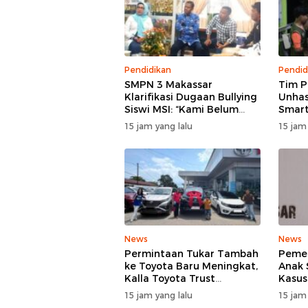
Pendidikan
Pendid
SMPN 3 Makassar
Tim 
Klarifikasi Dugaan Bullying
Unhas
Siswi MSI: “Kami Belum
Smart
Menemukan Unsur
Tekni
15 jam yang lalu
15 jam
Perundungan”
Perta
News
News
Permintaan Tukar Tambah
Pemer
ke Toyota Baru Meningkat,
Anak 
Kalla Toyota Trust
Kasus
Catatkan Rekor Baru di Juli
SMP N
15 jam yang lalu
15 jam
2026
TPPK 