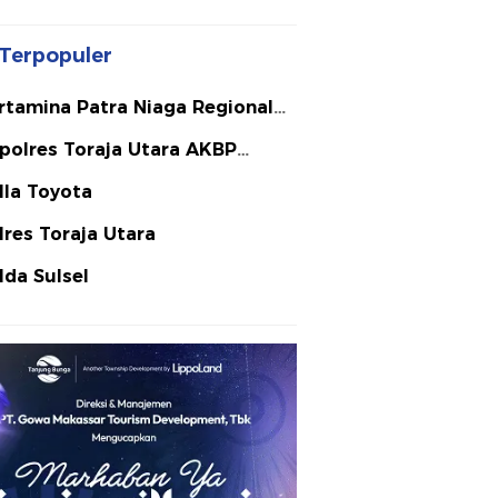
Terpopuler
rtamina Patra Niaga Regional
lawesi
polres Toraja Utara AKBP
ephanus Luckyto A.W. S.I.K. S.H.
lla Toyota
Si
lres Toraja Utara
lda Sulsel