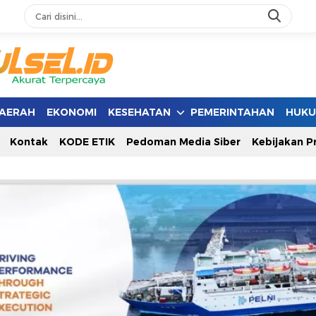
AERAH
EKONOMI
KESEHATAN
PEMERINTAHAN
HUK
Kontak
KODE ETIK
Pedoman Media Siber
Kebijakan Pr