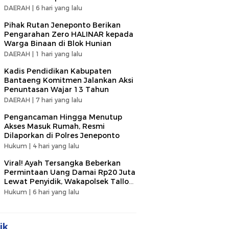
DAERAH |
6 hari yang lalu
Pihak Rutan Jeneponto Berikan
Pengarahan Zero HALINAR kepada
Warga Binaan di Blok Hunian
DAERAH |
1 hari yang lalu
Kadis Pendidikan Kabupaten
Bantaeng Komitmen Jalankan Aksi
Penuntasan Wajar 13 Tahun
DAERAH |
7 hari yang lalu
Pengancaman Hingga Menutup
Akses Masuk Rumah, Resmi
Dilaporkan di Polres Jeneponto
Hukum |
4 hari yang lalu
Viral! Ayah Tersangka Beberkan
Permintaan Uang Damai Rp20 Juta
Lewat Penyidik, Wakapolsek Tallo
Klarifikasi Soal Terima Uang Rp3
Hukum |
6 hari yang lalu
Juta
ik