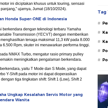
or ini diciptakan khusus untuk touring, sensasi
g panjang,” ujarnya, Jumat (18/10/2024).
Tag 
n Honda Super-ONE di Indonesia
#
Pe
Su
 berkendara dengan teknologi terbaru Yamaha
#
Ka
 Variable Transmission (YECVT) dengan memberikan
St
 menghasilkan tenaga maksimal 11,3 kW pada 8.000
#
Ka
M.
 6.500 Rpm, skuter ini menawarkan performa tinggi.
#
Po
ada NMAX Turbo, mengatur rasio primary pulley
, semakin meningkatkan pengalaman berkendara.
#
Po
rkendara, yaitu T Mode dan S Mode, yang dapat
Turbo Y-Shift pada motor ini dapat dioperasikan
dengan tiga tingkatan shift: Shift 1 (Low), Shift 2
aha Ungkap Kesalahan Servis Motor yang
gendara Wanita