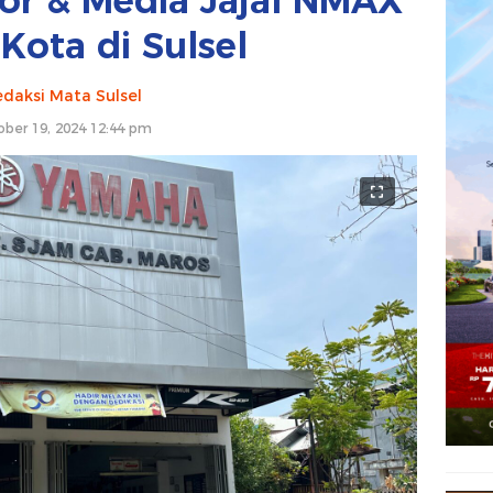
or & Media Jajal NMAX
Kota di Sulsel
daksi Mata Sulsel
ober 19, 2024 12:44 pm