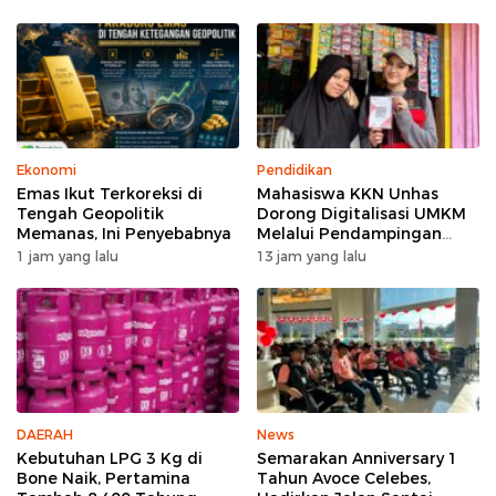
Ekonomi
Pendidikan
Emas Ikut Terkoreksi di
Mahasiswa KKN Unhas
Tengah Geopolitik
Dorong Digitalisasi UMKM
Memanas, Ini Penyebabnya
Melalui Pendampingan
Pembuatan QRIS di Desa
1 jam yang lalu
13 jam yang lalu
Bonto Tallasa
DAERAH
News
Kebutuhan LPG 3 Kg di
Semarakan Anniversary 1
Bone Naik, Pertamina
Tahun Avoce Celebes,