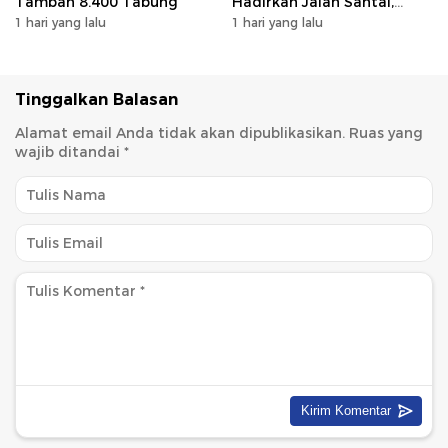
Tambah 8.400 Tabung
Hadirkan Jalan Santai,
Bakti Sosial, dan Hiburan
1 hari yang lalu
1 hari yang lalu
Spektakuler di Bulukumba
Tinggalkan Balasan
Alamat email Anda tidak akan dipublikasikan.
Ruas yang
wajib ditandai
*