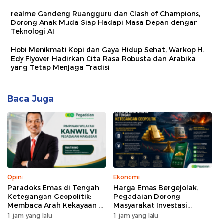
realme Gandeng Ruangguru dan Clash of Champions,
Dorong Anak Muda Siap Hadapi Masa Depan dengan
Teknologi AI
Hobi Menikmati Kopi dan Gaya Hidup Sehat, Warkop H.
Edy Flyover Hadirkan Cita Rasa Robusta dan Arabika
yang Tetap Menjaga Tradisi
Baca Juga
Opini
Ekonomi
Paradoks Emas di Tengah
Harga Emas Bergejolak,
Ketegangan Geopolitik:
Pegadaian Dorong
Membaca Arah Kekayaan di
Masyarakat Investasi
Era Turbulensi
Secara Bertahap
1 jam yang lalu
1 jam yang lalu