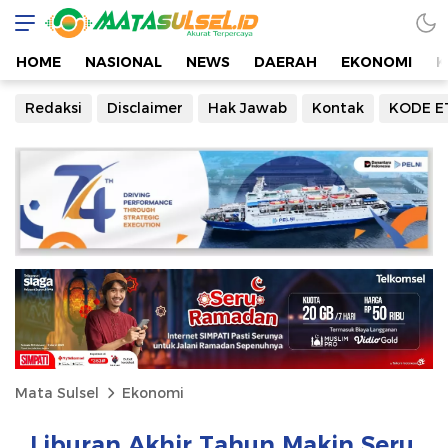
HOME
NASIONAL
NEWS
DAERAH
EKONOMI
K
Redaksi
Disclaimer
Hak Jawab
Kontak
KODE E
Mata Sulsel
Ekonomi
Liburan Akhir Tahun Makin Seru,