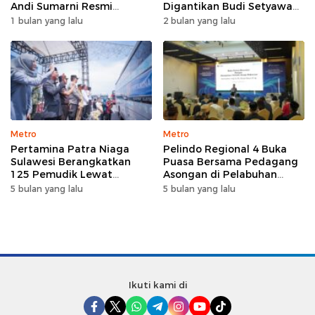
Andi Sumarni Resmi
Digantikan Budi Setyawan
Nahkodai DPW FK PKBM
Wijaya sebagai Dirut
1 bulan yang lalu
2 bulan yang lalu
Sulawesi Selatan
Metro
Metro
Pertamina Patra Niaga
Pelindo Regional 4 Buka
Sulawesi Berangkatkan
Puasa Bersama Pedagang
125 Pemudik Lewat
Asongan di Pelabuhan
Program Mudik Gratis
Makassar, Perkuat
5 bulan yang lalu
5 bulan yang lalu
MyPertamina 2026
Silaturahmi Ramadan
Ikuti kami di