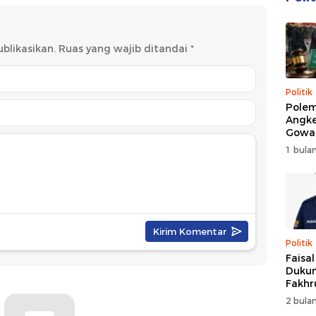
blikasikan.
Ruas yang wajib ditandai
*
Politik
Polem
Angke
Gowa
DPRD 
1 bulan
Trans
Politik
Faisa
Dukun
Fakhr
Nahk
2 bulan
Perio