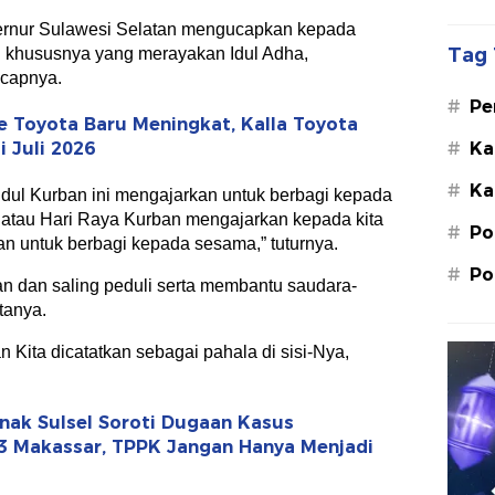
ernur Sulawesi Selatan mengucapkan kepada
Tag 
n khususnya yang merayakan Idul Adha,
ucapnya.
#
Pe
 Toyota Baru Meningkat, Kalla Toyota
Su
#
Ka
 Juli 2026
St
#
Ka
M.
dul Kurban ini mengajarkan untuk berbagi kepada
 atau Hari Raya Kurban mengajarkan kepada kita
#
Po
n untuk berbagi kepada sesama,” tuturnya.
#
Po
an dan saling peduli serta membantu saudara-
tanya.
 Kita dicatatkan sebagai pahala di sisi-Nya,
ak Sulsel Soroti Dugaan Kasus
3 Makassar, TPPK Jangan Hanya Menjadi