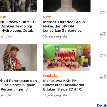
#2
ikan
News
PPK Ormawa UKM KPI
Indosat, Ooredoo Group,
 Alihkan Teknologi
Nokia, dan NVIDIA
 Hydro Loop, Cetak
Luncurkan Zankore by
#3
si Desa untuk Perkuat
Indosat, Siap Layani
 yang lalu
10 jam yang lalu
nian Cerdas di Bone
Kawasan Asia-Pasifik
dengan Platform
Infrastruktur AI
Terintegerasi
#4
Pendidikan
#5
hati Perempuan dan
Mahasiswa KKN-PK
Sulsel Soroti Dugaan
Universitas Hasanuddin
 Perundungan di
Edukasi Siswa SDN 10
egeri 3 Makassar,
Otting tentang
 yang lalu
11 jam yang lalu
Jangan Hanya
Pencegahan
di Formalitas
Penyalahgunaan Narkoba
Polit
Sejak Dini