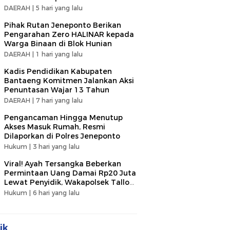
DAERAH |
5 hari yang lalu
Pihak Rutan Jeneponto Berikan
Pengarahan Zero HALINAR kepada
Warga Binaan di Blok Hunian
DAERAH |
1 hari yang lalu
Kadis Pendidikan Kabupaten
Bantaeng Komitmen Jalankan Aksi
Penuntasan Wajar 13 Tahun
DAERAH |
7 hari yang lalu
Pengancaman Hingga Menutup
Akses Masuk Rumah, Resmi
Dilaporkan di Polres Jeneponto
Hukum |
3 hari yang lalu
Viral! Ayah Tersangka Beberkan
Permintaan Uang Damai Rp20 Juta
Lewat Penyidik, Wakapolsek Tallo
Klarifikasi Soal Terima Uang Rp3
Hukum |
6 hari yang lalu
Juta
ik