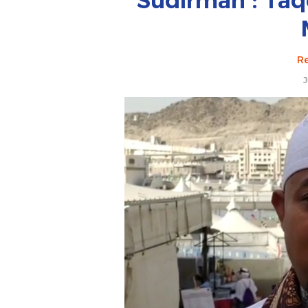
Sudirman : Ta
Re
J