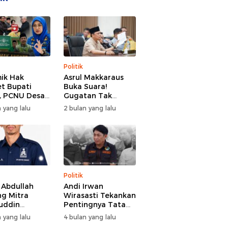
Politik
ik Hak
Asrul Makkaraus
t Bupati
Buka Suara!
, PCNU Desak
Gugatan Tak
Buka Fakta
Hentikan Hak
 yang lalu
2 bulan yang lalu
paran
Angket DPRD
Gowa
Politik
l Abdullah
Andi Irwan
g Mitra
Wirasasti Tekankan
uddin
Pentingnya Tata
odai BM PAN
Kelola Terintegrasi
 yang lalu
4 bulan yang lalu
de 2026-2031
Sektor Peternakan