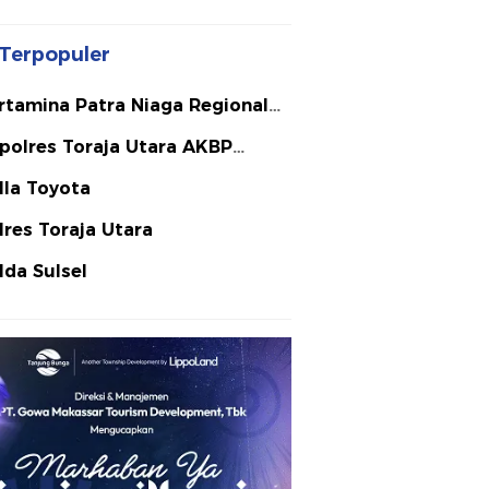
Terpopuler
rtamina Patra Niaga Regional
lawesi
polres Toraja Utara AKBP
ephanus Luckyto A.W. S.I.K. S.H.
lla Toyota
Si
lres Toraja Utara
lda Sulsel