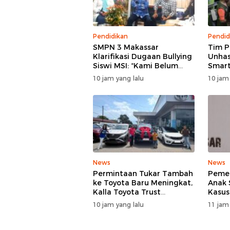
Pendidikan
Pendid
SMPN 3 Makassar
Tim 
Klarifikasi Dugaan Bullying
Unhas
Siswi MSI: “Kami Belum
Smart
Menemukan Unsur
Tekni
10 jam yang lalu
10 jam
Perundungan”
Perta
News
News
Permintaan Tukar Tambah
Pemer
ke Toyota Baru Meningkat,
Anak 
Kalla Toyota Trust
Kasus
Catatkan Rekor Baru di Juli
SMP N
10 jam yang lalu
11 jam
2026
TPPK 
Menja