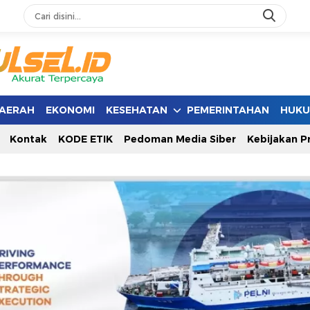
AERAH
EKONOMI
KESEHATAN
PEMERINTAHAN
HUK
Kontak
KODE ETIK
Pedoman Media Siber
Kebijakan Pr