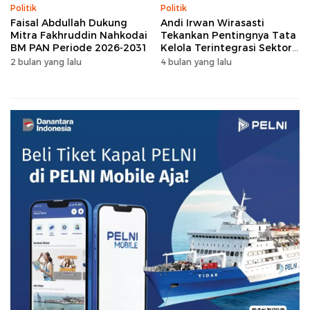
Politik
Politik
Faisal Abdullah Dukung
Andi Irwan Wirasasti
Mitra Fakhruddin Nahkodai
Tekankan Pentingnya Tata
BM PAN Periode 2026-2031
Kelola Terintegrasi Sektor
Peternakan Sulsel
2 bulan yang lalu
4 bulan yang lalu