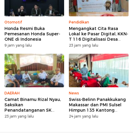
Otomotif
Pendidikan
Honda Resmi Buka
Mengangkat Cita Rasa
Pemesanan Honda Super-
Lokal ke Pasar Digital, KKN-
ONE di Indonesia
T 116 Digitalisasi Desa
UNHAS Ciptakan UMKM
9 jam yang lalu
23 jam yang lalu
Percontohan Desa Lentu
DAERAH
News
Camat Binamu Rizal Nyau,
Swiss-Belinn Panakkukang
Saksikan
Makassar dan PMI Sulsel
Penandatanganan SK
Himpun 135 Kantong
Pengurus KWKD, Tegaskan
Darah Lewat Aksi Donor
23 jam yang lalu
24 jam yang lalu
Pentingnya Kolaborasi
Darah untuk Kemanusiaan
Sosial