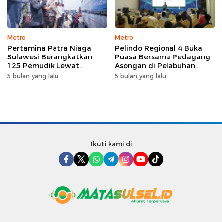
Metro
Metro
Pertamina Patra Niaga
Pelindo Regional 4 Buka
Sulawesi Berangkatkan
Puasa Bersama Pedagang
125 Pemudik Lewat
Asongan di Pelabuhan
Program Mudik Gratis
Makassar, Perkuat
5 bulan yang lalu
5 bulan yang lalu
MyPertamina 2026
Silaturahmi Ramadan
Ikuti kami di