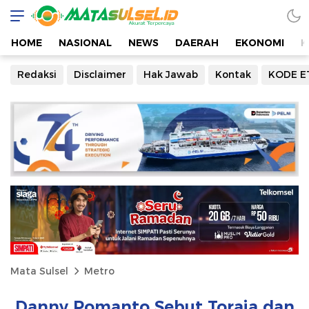
HOME
NASIONAL
NEWS
DAERAH
EKONOMI
K
Redaksi
Disclaimer
Hak Jawab
Kontak
KODE E
Mata Sulsel
Metro
Danny Pomanto Sebut Toraja dan