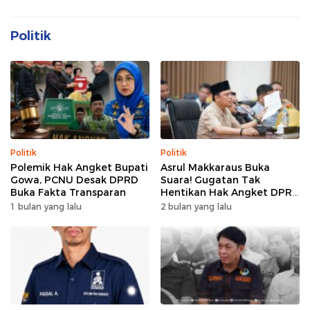
Politik
Politik
Politik
Polemik Hak Angket Bupati
Asrul Makkaraus Buka
Gowa, PCNU Desak DPRD
Suara! Gugatan Tak
Buka Fakta Transparan
Hentikan Hak Angket DPRD
Gowa
1 bulan yang lalu
2 bulan yang lalu