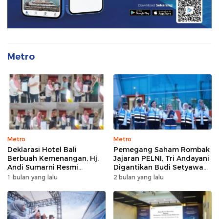
Metro
Metro
Metro
Deklarasi Hotel Bali
Pemegang Saham Rombak
Berbuah Kemenangan, Hj.
Jajaran PELNI, Tri Andayani
Andi Sumarni Resmi
Digantikan Budi Setyawan
Nahkodai DPW FK PKBM
Wijaya sebagai Dirut
1 bulan yang lalu
2 bulan yang lalu
Sulawesi Selatan