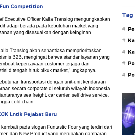
 Fun Competition
Tag 
 Executive Officer Kalla Translog mengungkapkan
g dihadapi berada pada kebutuhan market yang
#
Pe
sanan yang disesuaikan dengan keinginan
Su
#
Ka
St
Kalla Translog akan senantiasa memprioritaskan
#
Ka
M.
bisnis B2B, mengingat bahwa standar layanan yang
#
Po
embuat kepercayaan customer terjaga dan
isi ditengah hiruk pikuk market,” ungkapnya.
#
Po
butuhan transportasi dengan unit-unit kendaraan
aan secara corporate di seluruh wilayah Indonesia
taranya sea freight, car carrier, self drive service,
ingga cold chain.
OJK Lntik Pejabat Baru
 kembali pada slogan Funtastic Four yang terdiri dari
mer, dan New Product yang merupakan gambaran