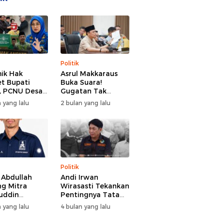
Politik
ik Hak
Asrul Makkaraus
t Bupati
Buka Suara!
, PCNU Desak
Gugatan Tak
Buka Fakta
Hentikan Hak
 yang lalu
2 bulan yang lalu
paran
Angket DPRD
Gowa
Politik
l Abdullah
Andi Irwan
g Mitra
Wirasasti Tekankan
uddin
Pentingnya Tata
odai BM PAN
Kelola Terintegrasi
 yang lalu
4 bulan yang lalu
de 2026-2031
Sektor Peternakan