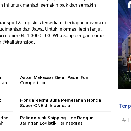
hun ini untuk menjadi semakin baik dan semakin
ansport & Logistics tersedia di berbagai provinsi di
alimantan dan Jawa. Untuk informasi lebih lanjut,
an nomor 0411 300 0103, Whatsapp dengan nomor
m @kallatranslog.
a
Aston Makassar Gelar Padel Fun
han
Competition
k
Honda Resmi Buka Pemesanan Honda
Terp
Super-ONE di Indonesia
 dan
Pelindo Ajak Shipping Line Bangun
#1
ah
Jaringan Logistik Terintegrasi