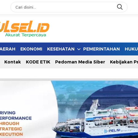
AERAH
EKONOMI
KESEHATAN
PEMERINTAHAN
HUK
Kontak
KODE ETIK
Pedoman Media Siber
Kebijakan Pr