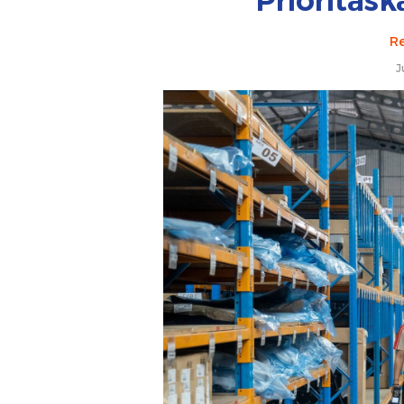
Prioritask
Re
J