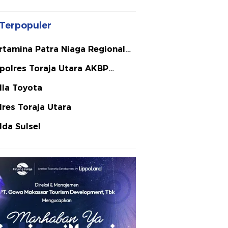
Terpopuler
rtamina Patra Niaga Regional
lawesi
polres Toraja Utara AKBP
ephanus Luckyto A.W. S.I.K. S.H.
lla Toyota
Si
lres Toraja Utara
lda Sulsel