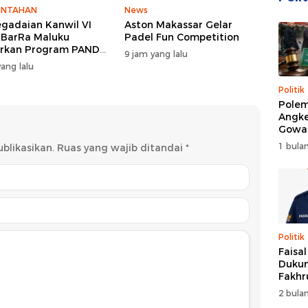
INTAHAN
News
egadaian Kanwil VI
Aston Makassar Gelar
lBarRa Maluku
Padel Fun Competition
rkan Program PANDE
9 jam yang lalu
untuk Perkuat
ang lalu
erdayaan Masyarakat
Politik
Polem
Angke
Gowa
DPRD 
1 bulan
blikasikan.
Ruas yang wajib ditandai
*
Trans
Politik
Faisa
Dukun
Fakhr
Nahk
2 bulan
Perio