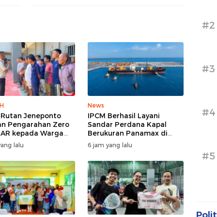
#2
#3
H
News
#4
 Rutan Jeneponto
IPCM Berhasil Layani
an Pengarahan Zero
Sandar Perdana Kapal
NAR kepada Warga
Berukuran Panamax di
n di Blok Hunian
Pelabuhan Patimban
ang lalu
6 jam yang lalu
#5
Polit