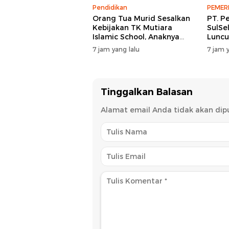
Pendidikan
PEMER
Orang Tua Murid Sesalkan
PT. P
Kebijakan TK Mutiara
SulSe
Islamic School, Anaknya
Luncu
Dikeluarkan Usai Insiden
EMAS 
7 jam yang lalu
7 jam y
Menggigit Teman
Pemb
Tinggalkan Balasan
Alamat email Anda tidak akan dipu