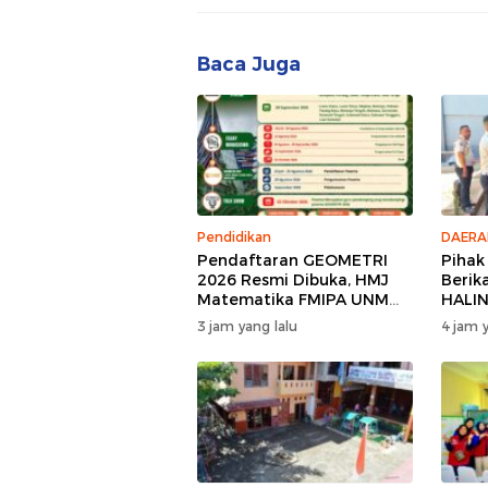
Kemanusiaan
Baca Juga
Pendidikan
DAERA
Pendaftaran GEOMETRI
Pihak
2026 Resmi Dibuka, HMJ
Berik
Matematika FMIPA UNM
HALI
Siapkan Ajang Kompetisi
Binaa
3 jam yang lalu
4 jam y
Matematika Nasional