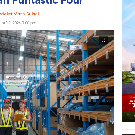
an Funtastic Four
daksi Mata Sulsel
uni 12, 2024 7:00 pm