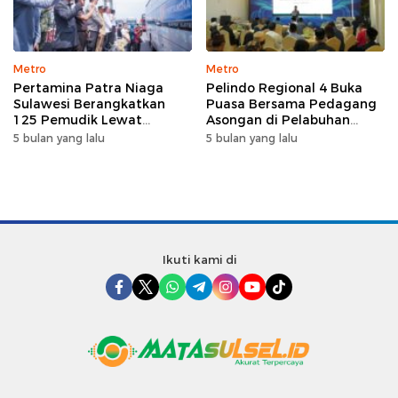
Metro
Metro
Pertamina Patra Niaga
Pelindo Regional 4 Buka
Sulawesi Berangkatkan
Puasa Bersama Pedagang
125 Pemudik Lewat
Asongan di Pelabuhan
Program Mudik Gratis
Makassar, Perkuat
5 bulan yang lalu
5 bulan yang lalu
MyPertamina 2026
Silaturahmi Ramadan
Ikuti kami di