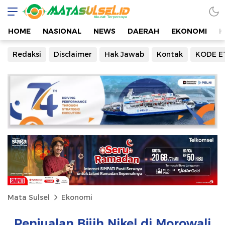
HOME
NASIONAL
NEWS
DAERAH
EKONOMI
K
Redaksi
Disclaimer
Hak Jawab
Kontak
KODE E
Mata Sulsel
Ekonomi
Penjualan Bijih Nikel di Morowali