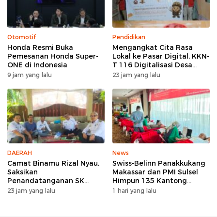
Otomotif
Pendidikan
Honda Resmi Buka
Mengangkat Cita Rasa
Pemesanan Honda Super-
Lokal ke Pasar Digital, KKN-
ONE di Indonesia
T 116 Digitalisasi Desa
UNHAS Ciptakan UMKM
9 jam yang lalu
23 jam yang lalu
Percontohan Desa Lentu
DAERAH
News
Camat Binamu Rizal Nyau,
Swiss-Belinn Panakkukang
Saksikan
Makassar dan PMI Sulsel
Penandatanganan SK
Himpun 135 Kantong
Pengurus KWKD, Tegaskan
Darah Lewat Aksi Donor
23 jam yang lalu
1 hari yang lalu
Pentingnya Kolaborasi
Darah untuk Kemanusiaan
Sosial