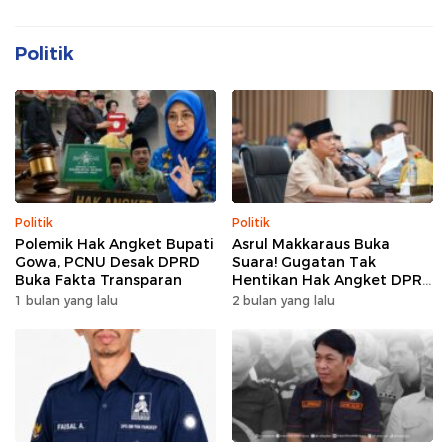
Politik
Politik
Politik
Polemik Hak Angket Bupati
Asrul Makkaraus Buka
Gowa, PCNU Desak DPRD
Suara! Gugatan Tak
Buka Fakta Transparan
Hentikan Hak Angket DPRD
Gowa
1 bulan yang lalu
2 bulan yang lalu