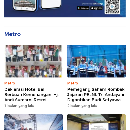
Metro
Metro
Metro
Deklarasi Hotel Bali
Pemegang Saham Rombak
Berbuah Kemenangan, Hj.
Jajaran PELNI, Tri Andayani
Andi Sumarni Resmi
Digantikan Budi Setyawan
Nahkodai DPW FK PKBM
Wijaya sebagai Dirut
1 bulan yang lalu
2 bulan yang lalu
Sulawesi Selatan