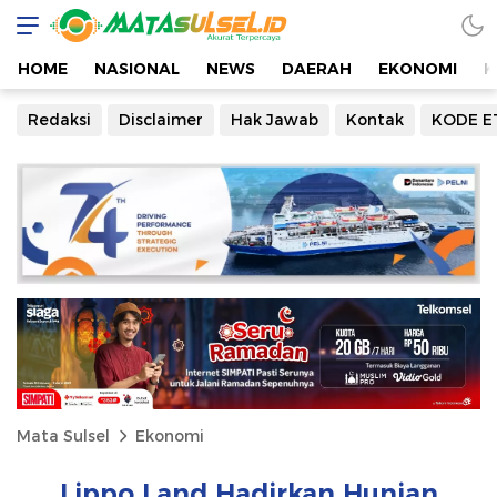
HOME
NASIONAL
NEWS
DAERAH
EKONOMI
K
Redaksi
Disclaimer
Hak Jawab
Kontak
KODE E
Mata Sulsel
Ekonomi
Lippo Land Hadirkan Hunian