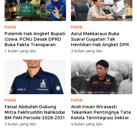
Politik
Politik
Polemik Hak Angket Bupati
Asrul Makkaraus Buka
Gowa, PCNU Desak DPRD
Suara! Gugatan Tak
Buka Fakta Transparan
Hentikan Hak Angket DPRD
Gowa
1 bulan yang lalu
2 bulan yang lalu
Politik
Politik
Faisal Abdullah Dukung
Andi Irwan Wirasasti
Mitra Fakhruddin Nahkodai
Tekankan Pentingnya Tata
BM PAN Periode 2026-2031
Kelola Terintegrasi Sektor
Peternakan Sulsel
2 bulan yang lalu
4 bulan yang lalu