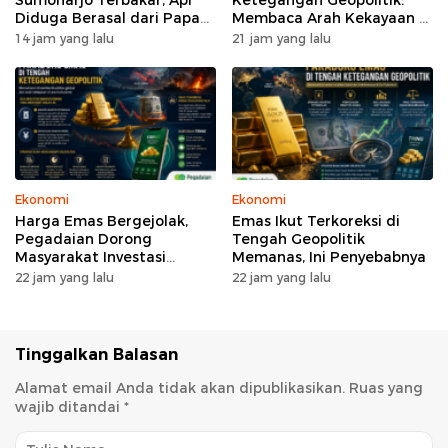
Diduga Berasal dari Papan
Membaca Arah Kekayaan di
Reklame
Era Turbulensi
14 jam yang lalu
21 jam yang lalu
Ekonomi
Ekonomi
Harga Emas Bergejolak,
Emas Ikut Terkoreksi di
Pegadaian Dorong
Tengah Geopolitik
Masyarakat Investasi
Memanas, Ini Penyebabnya
Secara Bertahap
22 jam yang lalu
22 jam yang lalu
Tinggalkan Balasan
Alamat email Anda tidak akan dipublikasikan.
Ruas yang
wajib ditandai
*