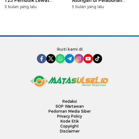
125 Pemudik Lewat
Asongan di Pelabuhan
Program Mudik Gratis
Makassar, Perkuat
5 bulan yang lalu
5 bulan yang lalu
MyPertamina 2026
Silaturahmi Ramadan
Ikuti kami di
Redaksi
SOP Wartawan
Pedoman Media Siber
Privacy Policy
Kode Etik
Copyright
Disclaimer