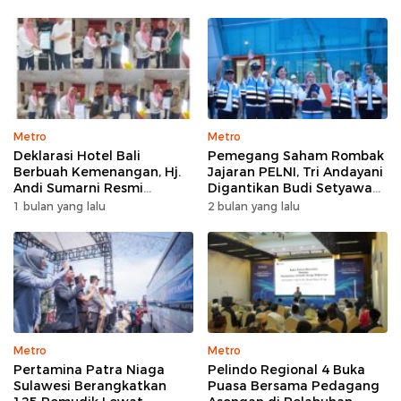
Metro
Metro
Deklarasi Hotel Bali
Pemegang Saham Rombak
Berbuah Kemenangan, Hj.
Jajaran PELNI, Tri Andayani
Andi Sumarni Resmi
Digantikan Budi Setyawan
Nahkodai DPW FK PKBM
Wijaya sebagai Dirut
1 bulan yang lalu
2 bulan yang lalu
Sulawesi Selatan
Metro
Metro
Pertamina Patra Niaga
Pelindo Regional 4 Buka
Sulawesi Berangkatkan
Puasa Bersama Pedagang