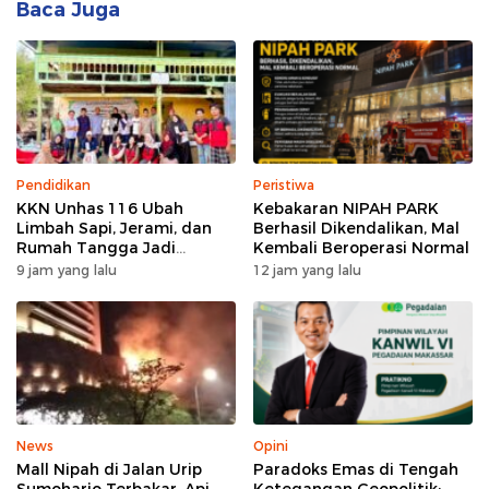
Baca Juga
Pendidikan
Peristiwa
KKN Unhas 116 Ubah
Kebakaran NIPAH PARK
Limbah Sapi, Jerami, dan
Berhasil Dikendalikan, Mal
Rumah Tangga Jadi
Kembali Beroperasi Normal
Kompos di Bonto Tallasa
9 jam yang lalu
12 jam yang lalu
News
Opini
Mall Nipah di Jalan Urip
Paradoks Emas di Tengah
Sumoharjo Terbakar, Api
Ketegangan Geopolitik: