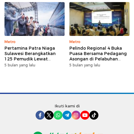
Metro
Metro
Pertamina Patra Niaga
Pelindo Regional 4 Buka
Sulawesi Berangkatkan
Puasa Bersama Pedagang
125 Pemudik Lewat
Asongan di Pelabuhan
Program Mudik Gratis
Makassar, Perkuat
5 bulan yang lalu
5 bulan yang lalu
MyPertamina 2026
Silaturahmi Ramadan
Ikuti kami di