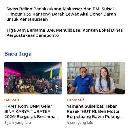
Swiss-Belinn Panakkukang Makassar dan PMI Sulsel
Himpun 135 Kantong Darah Lewat Aksi Donor Darah
untuk Kemanusiaan
Tiga Jam Bersama BAK Menulis Esai Konten Lokal Dinas
Perpustakaan Jeneponto
Baca Juga
DAERAH
Otomotif
HPMT Kom. UNM Gelar
Yamaha Sulselbar Tebar
BINA KARYA TURATEA
Rezeki HUT RI, Beli Motor
2026: Bergerak Bersama
Berpeluang Bawa Pulang
untuk Sejuta Manfaat
Motor Gratis
3 jam yang lalu
4 jam yang lalu