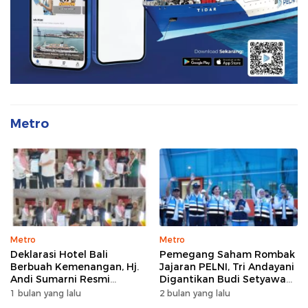
Metro
Metro
Metro
Deklarasi Hotel Bali
Pemegang Saham Rombak
Berbuah Kemenangan, Hj.
Jajaran PELNI, Tri Andayani
Andi Sumarni Resmi
Digantikan Budi Setyawan
Nahkodai DPW FK PKBM
Wijaya sebagai Dirut
1 bulan yang lalu
2 bulan yang lalu
Sulawesi Selatan