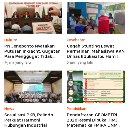
Hukum
kesehatan
PN Jeneponto Nyatakan
Cegah Stunting Lewat
Putusan Inkracht, Gugatan
Permainan, Mahasiswa KKN
Para Penggugat Tidak
Unhas Edukasi Ibu Hamil
Dapat Diterima “Ditolak”
dan Ibu Balita di Desa
4 jam yang lalu
5 jam yang lalu
Binuang
News
Pendidikan
Sosialisasi PKB, Pelindo
Pendaftaran GEOMETRI
Perkuat Harmoni
2026 Resmi Dibuka, HMJ
Hubungan Industrial
Matematika FMIPA UNM