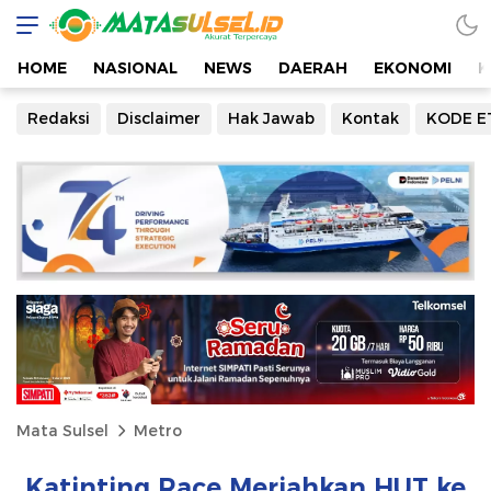
HOME
NASIONAL
NEWS
DAERAH
EKONOMI
K
Redaksi
Disclaimer
Hak Jawab
Kontak
KODE E
Mata Sulsel
Metro
Katinting Race Meriahkan HUT ke