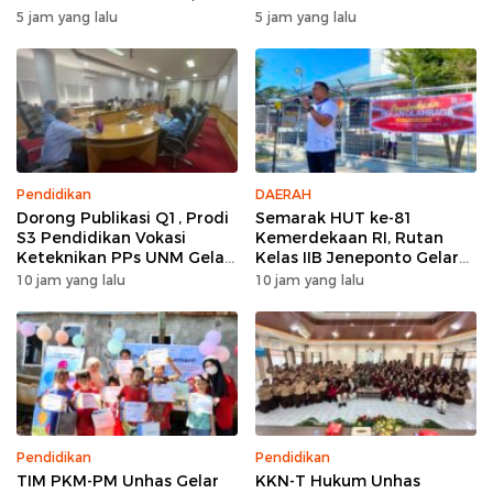
Bakti Sosial, dan Hiburan
Tallasa
5 jam yang lalu
5 jam yang lalu
Spektakuler di Bulukumba
Pendidikan
DAERAH
Dorong Publikasi Q1, Prodi
Semarak HUT ke-81
S3 Pendidikan Vokasi
Kemerdekaan RI, Rutan
Keteknikan PPs UNM Gelar
Kelas IIB Jeneponto Gelar
Workshop Artikel Ilmiah
Upacara Pembukaan Pekan
10 jam yang lalu
10 jam yang lalu
Olahraga
Pendidikan
Pendidikan
TIM PKM-PM Unhas Gelar
KKN-T Hukum Unhas