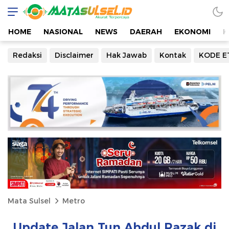
HOME
NASIONAL
NEWS
DAERAH
EKONOMI
K
Redaksi
Disclaimer
Hak Jawab
Kontak
KODE E
Mata Sulsel
Metro
Update Jalan Tun Abdul Razak di