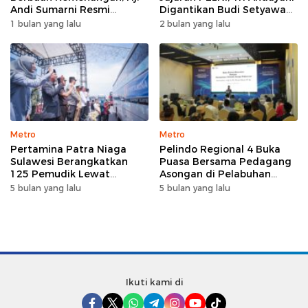
Andi Sumarni Resmi
Digantikan Budi Setyawan
Nahkodai DPW FK PKBM
Wijaya sebagai Dirut
1 bulan yang lalu
2 bulan yang lalu
Sulawesi Selatan
Metro
Metro
Pertamina Patra Niaga
Pelindo Regional 4 Buka
Sulawesi Berangkatkan
Puasa Bersama Pedagang
125 Pemudik Lewat
Asongan di Pelabuhan
Program Mudik Gratis
Makassar, Perkuat
5 bulan yang lalu
5 bulan yang lalu
MyPertamina 2026
Silaturahmi Ramadan
Ikuti kami di