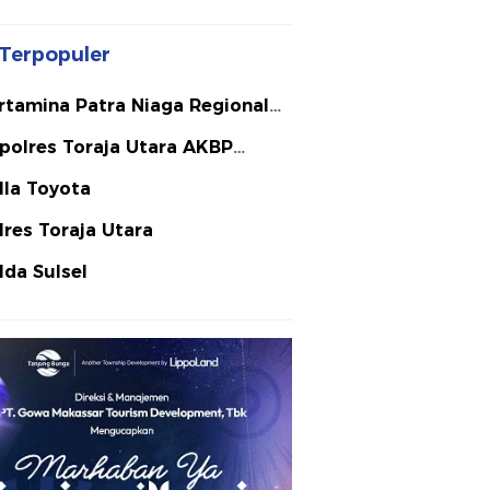
Terpopuler
rtamina Patra Niaga Regional
lawesi
polres Toraja Utara AKBP
ephanus Luckyto A.W. S.I.K. S.H.
lla Toyota
Si
lres Toraja Utara
lda Sulsel