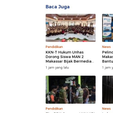
Baca Juga
Pendidikan
News
KKN-T Hukum Unhas
Pelin
Dorong Siswa MAN 2
Makas
Makassar Bijak Bermedia
Bantu
Sosial
Kebak
1 jam yang lalu
1 jam y
Pendidikan
News