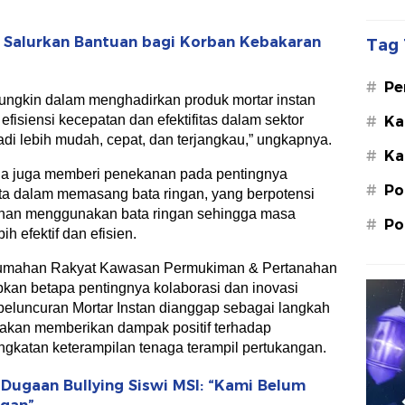
r Salurkan Bantuan bagi Korban Kebakaran
Tag 
#
Pe
ungkin dalam menghadirkan produk mortar instan
Su
efisiensi kecepatan dan efektifitas dalam sektor
#
Ka
St
di lebih mudah, cepat, dan terjangkau,” ungkapnya.
#
Ka
M.
 ia juga memberi penekanan pada pentingnya
#
Po
ta dalam memasang bata ringan, yang berpotensi
an menggunakan bata ringan sehingga masa
#
Po
h efektif dan efisien.
umahan Rakyat Kawasan Permukiman & Pertanahan
an betapa pentingnya kolaborasi dan inovasi
eluncuran Mortar Instan dianggap sebagai langkah
g akan memberikan dampak positif terhadap
ngkatan keterampilan tenaga terampil pertukangan.
 Dugaan Bullying Siswi MSI: “Kami Belum