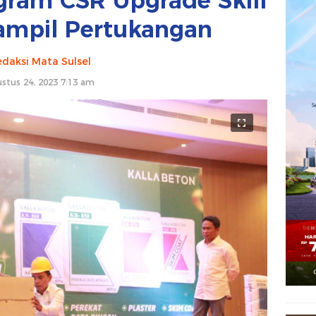
gram CSR Upgrade Skill
ampil Pertukangan
daksi Mata Sulsel
stus 24, 2023 7:13 am