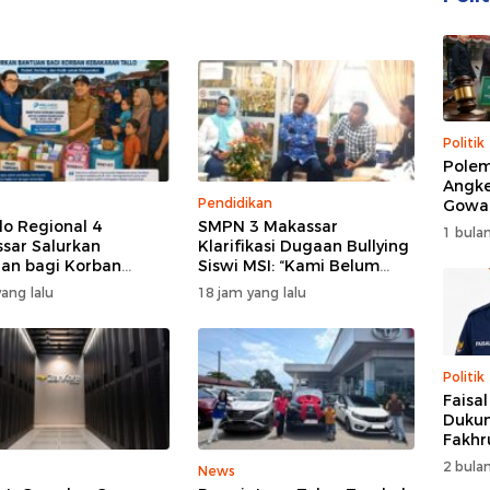
Politik
Polem
Angke
Pendidikan
Gowa
DPRD 
do Regional 4
SMPN 3 Makassar
1 bulan
Trans
sar Salurkan
Klarifikasi Dugaan Bullying
an bagi Korban
Siswi MSI: “Kami Belum
aran Tallo
Menemukan Unsur
ang lalu
18 jam yang lalu
Perundungan”
Politik
Faisa
Dukun
Fakhr
Nahk
2 bulan
News
Perio