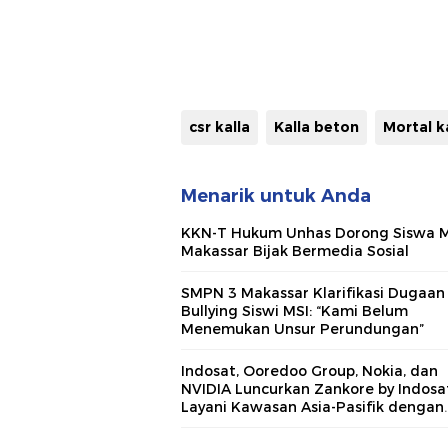
csr kalla
Kalla beton
Mortal k
Menarik untuk Anda
KKN-T Hukum Unhas Dorong Siswa 
Makassar Bijak Bermedia Sosial
SMPN 3 Makassar Klarifikasi Dugaan
Bullying Siswi MSI: “Kami Belum
Menemukan Unsur Perundungan”
Indosat, Ooredoo Group, Nokia, dan
NVIDIA Luncurkan Zankore by Indosat
Layani Kawasan Asia-Pasifik dengan
Platform Infrastruktur AI Terinteger