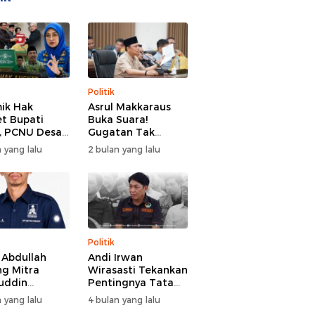
Politik
ik Hak
Asrul Makkaraus
t Bupati
Buka Suara!
, PCNU Desak
Gugatan Tak
Buka Fakta
Hentikan Hak
 yang lalu
2 bulan yang lalu
paran
Angket DPRD
Gowa
Politik
l Abdullah
Andi Irwan
g Mitra
Wirasasti Tekankan
uddin
Pentingnya Tata
odai BM PAN
Kelola Terintegrasi
 yang lalu
4 bulan yang lalu
de 2026-2031
Sektor Peternakan