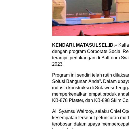
KENDARI, MATASULSEL.ID,
– Kall
dengan program Corporate Social Res
terampil pertukangan di Ballroom Swi
2023.
Program ini sendiri telah rutin dilak
Solusi Bangunan Anda”. Dalam upaya 
industri konstruksi di Sulawesi Teng
memperkenalkan empat produk andala
KB-878 Plaster, dan KB-898 Skim Coa
Ali Syamsu Wairooy, selaku Chief Op
kesempatan tersebut peluncuran mor
terobosan dalam upaya mempercepa