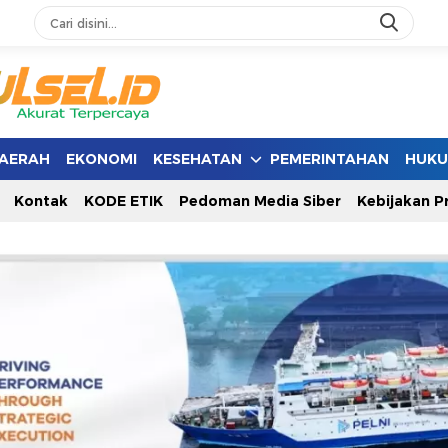
AERAH
EKONOMI
KESEHATAN
PEMERINTAHAN
HUK
Kontak
KODE ETIK
Pedoman Media Siber
Kebijakan Pr