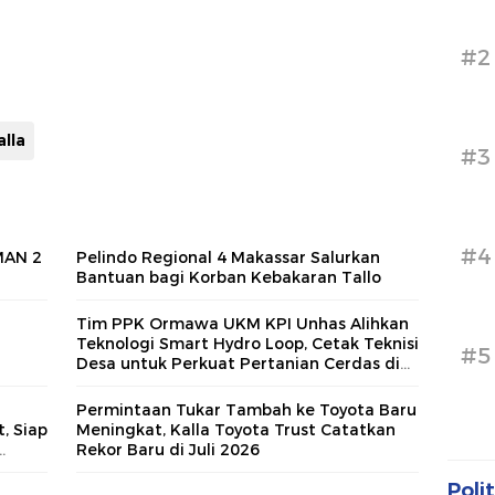
#2
alla
#3
#4
MAN 2
Pelindo Regional 4 Makassar Salurkan
Bantuan bagi Korban Kebakaran Tallo
Tim PPK Ormawa UKM KPI Unhas Alihkan
Teknologi Smart Hydro Loop, Cetak Teknisi
#5
Desa untuk Perkuat Pertanian Cerdas di
Bone
Permintaan Tukar Tambah ke Toyota Baru
, Siap
Meningkat, Kalla Toyota Trust Catatkan
Rekor Baru di Juli 2026
asi
Polit