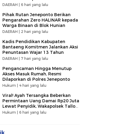
DAERAH |
6 hari yang lalu
Pihak Rutan Jeneponto Berikan
Pengarahan Zero HALINAR kepada
Warga Binaan di Blok Hunian
DAERAH |
2 hari yang lalu
Kadis Pendidikan Kabupaten
Bantaeng Komitmen Jalankan Aksi
Penuntasan Wajar 13 Tahun
DAERAH |
7 hari yang lalu
Pengancaman Hingga Menutup
Akses Masuk Rumah, Resmi
Dilaporkan di Polres Jeneponto
Hukum |
4 hari yang lalu
Viral! Ayah Tersangka Beberkan
Permintaan Uang Damai Rp20 Juta
Lewat Penyidik, Wakapolsek Tallo
Klarifikasi Soal Terima Uang Rp3
Hukum |
6 hari yang lalu
Juta
ik