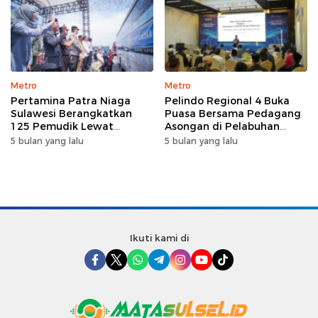
Metro
Metro
Pertamina Patra Niaga
Pelindo Regional 4 Buka
Sulawesi Berangkatkan
Puasa Bersama Pedagang
125 Pemudik Lewat
Asongan di Pelabuhan
Program Mudik Gratis
Makassar, Perkuat
5 bulan yang lalu
5 bulan yang lalu
MyPertamina 2026
Silaturahmi Ramadan
Ikuti kami di