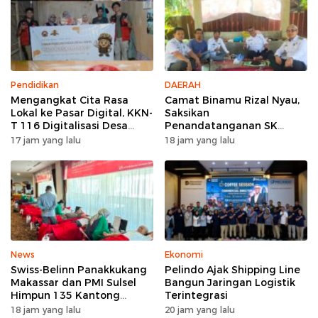
Pendidikan
DAERAH
Mengangkat Cita Rasa
Camat Binamu Rizal Nyau,
Lokal ke Pasar Digital, KKN-
Saksikan
T 116 Digitalisasi Desa
Penandatanganan SK
UNHAS Ciptakan UMKM
Pengurus KWKD, Tegaskan
17 jam yang lalu
18 jam yang lalu
Percontohan Desa Lentu
Pentingnya Kolaborasi
Sosial
News
Ekonomi
Swiss-Belinn Panakkukang
Pelindo Ajak Shipping Line
Makassar dan PMI Sulsel
Bangun Jaringan Logistik
Himpun 135 Kantong
Terintegrasi
Darah Lewat Aksi Donor
18 jam yang lalu
20 jam yang lalu