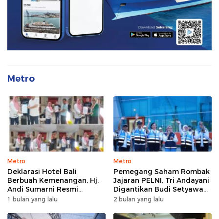
Metro
Metro
Metro
Deklarasi Hotel Bali
Pemegang Saham Rombak
Berbuah Kemenangan, Hj.
Jajaran PELNI, Tri Andayani
Andi Sumarni Resmi
Digantikan Budi Setyawan
Nahkodai DPW FK PKBM
Wijaya sebagai Dirut
1 bulan yang lalu
2 bulan yang lalu
Sulawesi Selatan