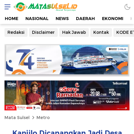
HOME
NASIONAL
NEWS
DAERAH
EKONOMI
K
Redaksi
Disclaimer
Hak Jawab
Kontak
KODE E
Mata Sulsel
Metro
Kanjilo Dicanangkan Jadi Desa