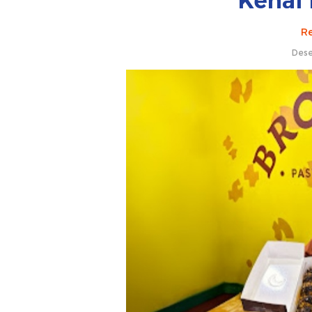
Kenal
Re
Dese