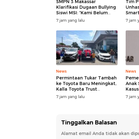
SMPN 3 Makassar
Tim 
Klarifikasi Dugaan Bullying
Unhas
Siswi MSI: “Kami Belum
Smart
Menemukan Unsur
Tekni
7 jam yang lalu
7 jam y
Perundungan”
Perta
News
News
Permintaan Tukar Tambah
Pemer
ke Toyota Baru Meningkat,
Anak 
Kalla Toyota Trust
Kasus
Catatkan Rekor Baru di Juli
SMP N
7 jam yang lalu
7 jam y
2026
TPPK 
Menja
Tinggalkan Balasan
Alamat email Anda tidak akan dipu