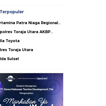
Terpopuler
rtamina Patra Niaga Regional
lawesi
polres Toraja Utara AKBP
ephanus Luckyto A.W. S.I.K. S.H.
lla Toyota
Si
lres Toraja Utara
lda Sulsel