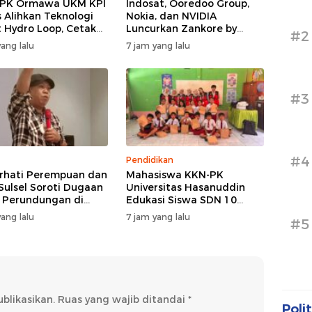
PPK Ormawa UKM KPI
Indosat, Ooredoo Group,
 Alihkan Teknologi
Nokia, dan NVIDIA
 Hydro Loop, Cetak
Luncurkan Zankore by
#2
si Desa untuk Perkuat
Indosat, Siap Layani
ang lalu
7 jam yang lalu
nian Cerdas di Bone
Kawasan Asia-Pasifik
dengan Platform
Infrastruktur AI
Terintegerasi
#3
#4
Pendidikan
hati Perempuan dan
Mahasiswa KKN-PK
Sulsel Soroti Dugaan
Universitas Hasanuddin
 Perundungan di
Edukasi Siswa SDN 10
egeri 3 Makassar,
Otting tentang
ang lalu
7 jam yang lalu
#5
Jangan Hanya
Pencegahan
di Formalitas
Penyalahgunaan Narkoba
Sejak Dini
blikasikan.
Ruas yang wajib ditandai
*
Polit