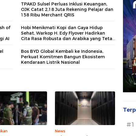
TPAKD Sulsel Perluas Inklusi Keuangan,
OJK Catat 2,18 Juta Rekening Pelajar dan
158 Ribu Merchant QRIS
sh of
Hobi Menikmati Kopi dan Gaya Hidup
Sehat, Warkop H. Edy Flyover Hadirkan
i AI
Cita Rasa Robusta dan Arabika yang Tetap
Menjaga Tradisi
el
Bos BYD Global Kembali ke Indonesia,
Perkuat Komitmen Bangun Ekosistem
Kendaraan Listrik Nasional
Terp
#1
ikan
News