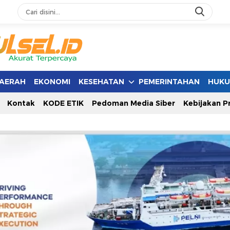
AERAH
EKONOMI
KESEHATAN
PEMERINTAHAN
HUK
Kontak
KODE ETIK
Pedoman Media Siber
Kebijakan Pr