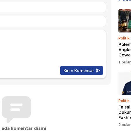
Politik
Polem
Angke
Gowa
DPRD 
1 bulan
Trans
Politik
Faisa
Dukun
Fakhr
Nahk
2 bulan
Perio
 ada komentar disini