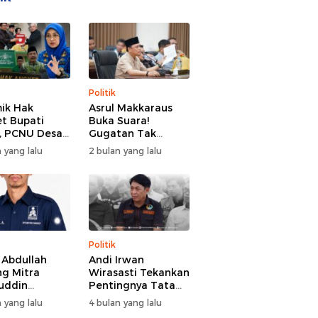
Politik
ik Hak
Asrul Makkaraus
t Bupati
Buka Suara!
, PCNU Desak
Gugatan Tak
Buka Fakta
Hentikan Hak
 yang lalu
2 bulan yang lalu
paran
Angket DPRD
Gowa
Politik
l Abdullah
Andi Irwan
g Mitra
Wirasasti Tekankan
uddin
Pentingnya Tata
odai BM PAN
Kelola Terintegrasi
 yang lalu
4 bulan yang lalu
de 2026-2031
Sektor Peternakan