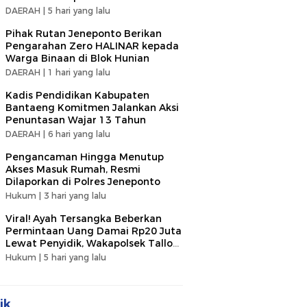
DAERAH |
5 hari yang lalu
Pihak Rutan Jeneponto Berikan
Pengarahan Zero HALINAR kepada
Warga Binaan di Blok Hunian
DAERAH |
1 hari yang lalu
Kadis Pendidikan Kabupaten
Bantaeng Komitmen Jalankan Aksi
Penuntasan Wajar 13 Tahun
DAERAH |
6 hari yang lalu
Pengancaman Hingga Menutup
Akses Masuk Rumah, Resmi
Dilaporkan di Polres Jeneponto
Hukum |
3 hari yang lalu
Viral! Ayah Tersangka Beberkan
Permintaan Uang Damai Rp20 Juta
Lewat Penyidik, Wakapolsek Tallo
Klarifikasi Soal Terima Uang Rp3
Hukum |
5 hari yang lalu
Juta
ik