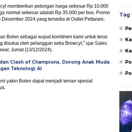
cyl memberikan potongan harga sebesar Rp 10.000
rga normal sebesar adalah Rp 35.000 per box. Promo
Tag 
5 Desember 2024 yang tersedia di Outlet Pettarani,
#
Pe
Su
an Bolen sebagai wujud komitmen kami untuk terus
#
Ka
 disukai oleh pelanggan setia Browcyl,” ujar Sales
St
war, Jumat (13/12/2024).
#
Ka
M.
#
Po
dan Clash of Champions, Dorong Anak Muda
gan Teknologi AI
#
Po
kami yakin Bolen dapat menjadi teman spesial
ya.