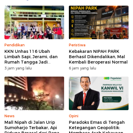
Pendidikan
Peristiwa
KKN Unhas 116 Ubah
Kebakaran NIPAH PARK
Limbah Sapi, Jerami, dan
Berhasil Dikendalikan, Mal
Rumah Tangga Jadi
Kembali Beroperasi Normal
Kompos di Bonto Tallasa
3 jam yang lalu
6 jam yang lalu
News
Opini
Mall Nipah di Jalan Urip
Paradoks Emas di Tengah
Sumoharjo Terbakar, Api
Ketegangan Geopolitik: