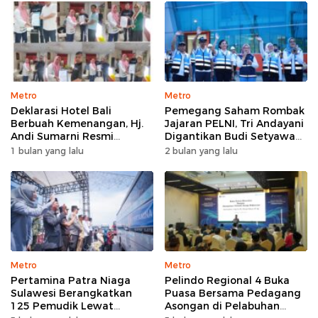
Metro
Metro
Deklarasi Hotel Bali
Pemegang Saham Rombak
Berbuah Kemenangan, Hj.
Jajaran PELNI, Tri Andayani
Andi Sumarni Resmi
Digantikan Budi Setyawan
Nahkodai DPW FK PKBM
Wijaya sebagai Dirut
1 bulan yang lalu
2 bulan yang lalu
Sulawesi Selatan
Metro
Metro
Pertamina Patra Niaga
Pelindo Regional 4 Buka
Sulawesi Berangkatkan
Puasa Bersama Pedagang
125 Pemudik Lewat
Asongan di Pelabuhan