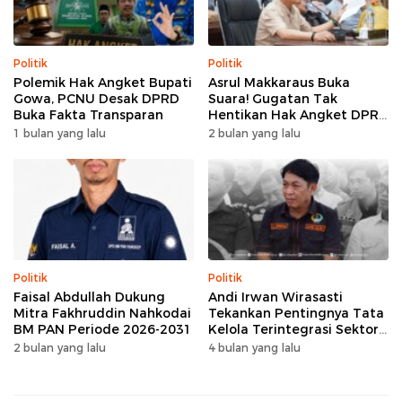
Politik
Politik
Polemik Hak Angket Bupati
Asrul Makkaraus Buka
Gowa, PCNU Desak DPRD
Suara! Gugatan Tak
Buka Fakta Transparan
Hentikan Hak Angket DPRD
Gowa
1 bulan yang lalu
2 bulan yang lalu
Politik
Politik
Faisal Abdullah Dukung
Andi Irwan Wirasasti
Mitra Fakhruddin Nahkodai
Tekankan Pentingnya Tata
BM PAN Periode 2026-2031
Kelola Terintegrasi Sektor
Peternakan Sulsel
2 bulan yang lalu
4 bulan yang lalu