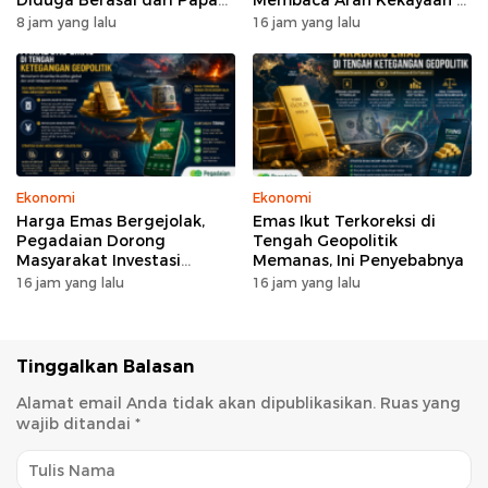
Diduga Berasal dari Papan
Membaca Arah Kekayaan di
Reklame
Era Turbulensi
8 jam yang lalu
16 jam yang lalu
Ekonomi
Ekonomi
Harga Emas Bergejolak,
Emas Ikut Terkoreksi di
Pegadaian Dorong
Tengah Geopolitik
Masyarakat Investasi
Memanas, Ini Penyebabnya
Secara Bertahap
16 jam yang lalu
16 jam yang lalu
Tinggalkan Balasan
Alamat email Anda tidak akan dipublikasikan.
Ruas yang
wajib ditandai
*