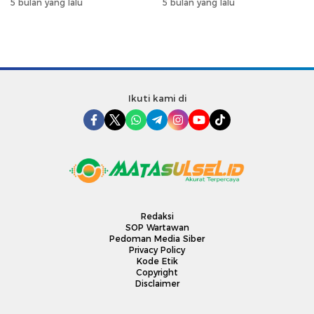
Program Mudik Gratis
Makassar, Perkuat
5 bulan yang lalu
5 bulan yang lalu
MyPertamina 2026
Silaturahmi Ramadan
Ikuti kami di
Redaksi
SOP Wartawan
Pedoman Media Siber
Privacy Policy
Kode Etik
Copyright
Disclaimer