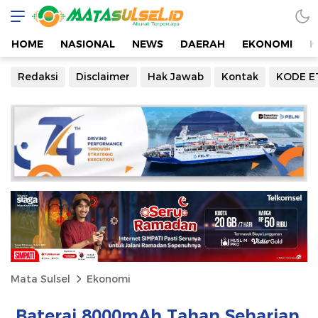
HOME
NASIONAL
NEWS
DAERAH
EKONOMI
K
Redaksi
Disclaimer
Hak Jawab
Kontak
KODE E
Mata Sulsel
Ekonomi
Baterai 8000mAh Tahan Seharian,