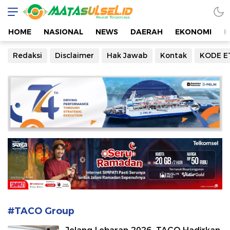
Mata Sulsel
Akurat Terpercaya
HOME
NASIONAL
NEWS
DAERAH
EKONOMI
K
Redaksi
Disclaimer
Hak Jawab
Kontak
KODE E
#TACO Group