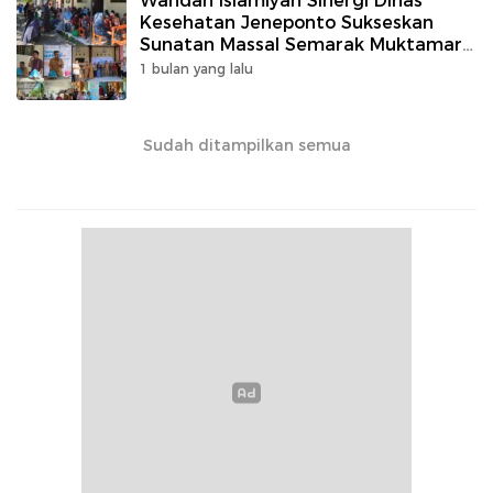
Wahdah Islamiyah Sinergi Dinas
Kesehatan Jeneponto Sukseskan
Sunatan Massal Semarak Muktamar
V 2026.
1 bulan yang lalu
Sudah ditampilkan semua