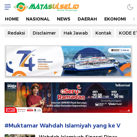
Mata Sulsel
Akurat Terpercaya
HOME
NASIONAL
NEWS
DAERAH
EKONOMI
K
Redaksi
Disclaimer
Hak Jawab
Kontak
KODE E
#Muktamar Wahdah Islamiyah yang ke V