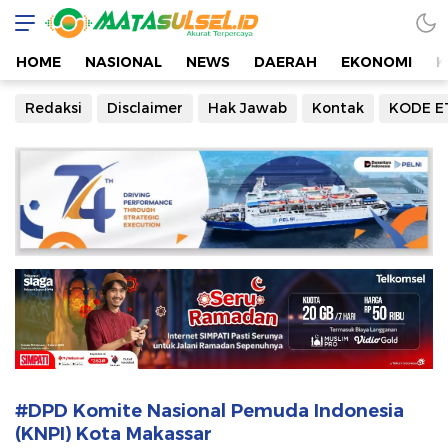
Mata Sulsel
Akurat Terpercaya
HOME
NASIONAL
NEWS
DAERAH
EKONOMI
K
Redaksi
Disclaimer
Hak Jawab
Kontak
KODE E
#DPD Komite Nasional Pemuda Indonesia
(KNPI) Kota Makassar