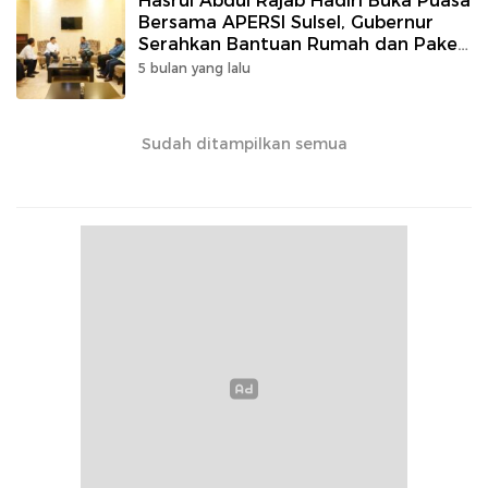
Hasrul Abdul Rajab Hadiri Buka Puasa
Bersama APERSI Sulsel, Gubernur
Serahkan Bantuan Rumah dan Paket
Umrah
5 bulan yang lalu
Sudah ditampilkan semua