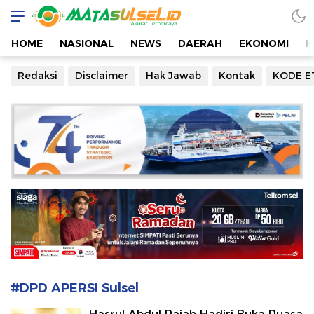
Mata Sulsel
Akurat Terpercaya
HOME
NASIONAL
NEWS
DAERAH
EKONOMI
K
Redaksi
Disclaimer
Hak Jawab
Kontak
KODE E
#DPD APERSI Sulsel