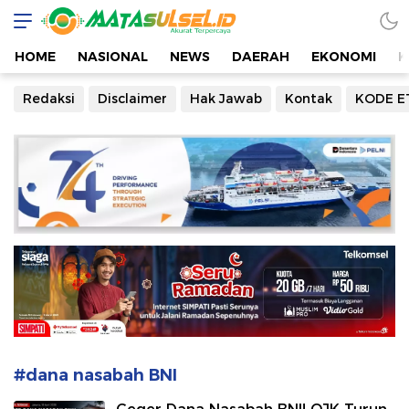
Mata Sulsel
Akurat Terpercaya
HOME
NASIONAL
NEWS
DAERAH
EKONOMI
K
Redaksi
Disclaimer
Hak Jawab
Kontak
KODE E
#dana nasabah BNI